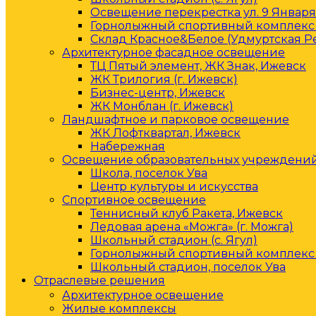
Освещение перекрестка ул. 9 Января 
Горнолыжный спортивный комплекс 
Склад Красное&Белое (Удмуртская Р
Архитектурное фасадное освещение
ТЦ Пятый элемент, ЖК Знак, Ижевск
ЖК Трилогия (г. Ижевск)
Бизнес-центр, Ижевск
ЖК Монблан (г. Ижевск)
Ландшафтное и парковое освещение
ЖК Лофтквартал, Ижевск
Набережная
Освещение образовательных учреждени
Школа, поселок Ува
Центр культуры и искусства
Спортивное освещение
Теннисный клуб Ракета, Ижевск
Ледовая арена «Можга» (г. Можга)
Школьный стадион (с. Ягул)
Горнолыжный спортивный комплекс 
Школьный стадион, поселок Ува
Отраслевые решения
Архитектурное освещение
Жилые комплексы