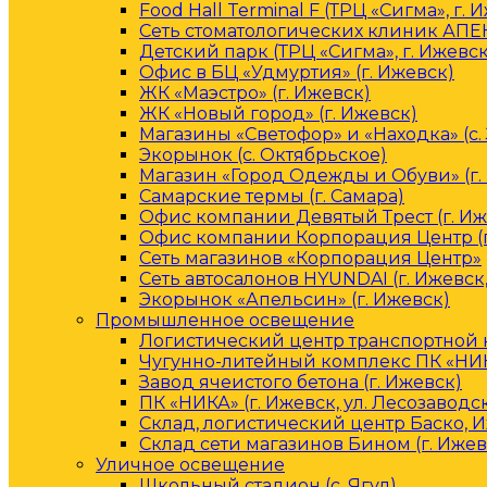
Food Hall Terminal F (ТРЦ «Сигма», г. 
Сеть стоматологических клиник АПЕК
Детский парк (ТРЦ «Сигма», г. Ижевск
Офис в БЦ «Удмуртия» (г. Ижевск)
ЖК «Маэстро» (г. Ижевск)
ЖК «Новый город» (г. Ижевск)
Магазины «Светофор» и «Находка» (с.
Экорынок (с. Октябрьское)
Магазин «Город Одежды и Обуви» (г.
Самарские термы (г. Самара)
Офис компании Девятый Трест (г. Иж
Офис компании Корпорация Центр (г
Сеть магазинов «Корпорация Центр»
Сеть автосалонов HYUNDAI (г. Ижевск
Экорынок «Апельсин» (г. Ижевск)
Промышленное освещение
Логистический центр транспортной к
Чугунно-литейный комплекс ПК «НИКА
Завод ячеистого бетона (г. Ижевск)
ПК «НИКА» (г. Ижевск, ул. Лесозаводс
Склад, логистический центр Баско, 
Склад сети магазинов Бином (г. Ижев
Уличное освещение
Школьный стадион (с. Ягул)