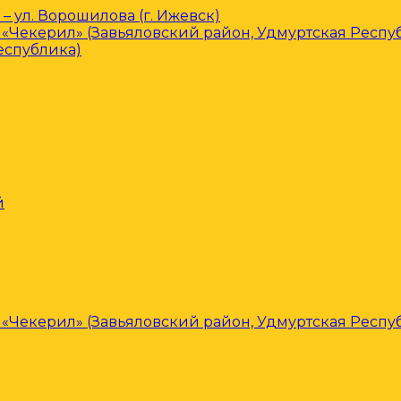
– ул. Ворошилова (г. Ижевск)
«Чекерил» (Завьяловский район, Удмуртская Респу
еспублика)
й
«Чекерил» (Завьяловский район, Удмуртская Респу