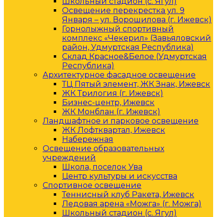
Школьный стадион (с. Ягул)
Освещение перекрестка ул. 9
Января – ул. Ворошилова (г. Ижевск)
Горнолыжный спортивный
комплекс «Чекерил» (Завьяловский
район, Удмуртская Республика)
Склад Красное&Белое (Удмуртская
Республика)
Архитектурное фасадное освещение
ТЦ Пятый элемент, ЖК Знак, Ижевск
ЖК Трилогия (г. Ижевск)
Бизнес-центр, Ижевск
ЖК Монблан (г. Ижевск)
Ландшафтное и парковое освещение
ЖК Лофтквартал, Ижевск
Набережная
Освещение образовательных
учреждений
Школа, поселок Ува
Центр культуры и искусства
Спортивное освещение
Теннисный клуб Ракета, Ижевск
Ледовая арена «Можга» (г. Можга)
Школьный стадион (с. Ягул)