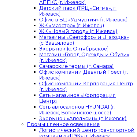
АПЕКС (г. Ижевск)
Детский парк (ТРЦ «Сигма», г.
Ижевск)
Офис в БЦ «Удмуртия» (г. Ижевск)
ЖК «Маэстро» (г. Ижевск)
ЖК «Новый город» (г. Ижевск)
Магазины «Светофор» и «Находка»
(с. Завьялово)
Экорынок (с. Октябрьское)
Магазин «Город Одежды и Обуви»
(г. Ижевск)
Самарские термы (г. Самара)
Офис компании Девятый Трест (г.
Ижевск)
Офис компании Корпорация Центр
(г. Ижевск)
Сеть магазинов «Корпорация
Центр»
Сеть автосалонов HYUNDAI (г.
Ижевск, Воткинское шоссе)
Экорынок «Апельсин» (г. Ижевск)
Промышленное освещение
Логистический центр транспортной
компании «ПЭК» (г. Ижевск)