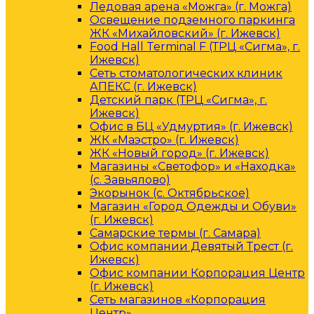
Ледовая арена «Можга» (г. Можга)
Освещение подземного паркинга
ЖК «Михайловский» (г. Ижевск)
Food Hall Terminal F (ТРЦ «Сигма», г.
Ижевск)
Сеть стоматологических клиник
АПЕКС (г. Ижевск)
Детский парк (ТРЦ «Сигма», г.
Ижевск)
Офис в БЦ «Удмуртия» (г. Ижевск)
ЖК «Маэстро» (г. Ижевск)
ЖК «Новый город» (г. Ижевск)
Магазины «Светофор» и «Находка»
(с. Завьялово)
Экорынок (с. Октябрьское)
Магазин «Город Одежды и Обуви»
(г. Ижевск)
Самарские термы (г. Самара)
Офис компании Девятый Трест (г.
Ижевск)
Офис компании Корпорация Центр
(г. Ижевск)
Сеть магазинов «Корпорация
Центр»