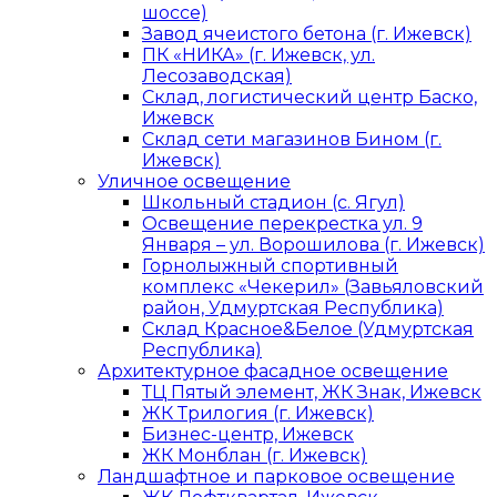
шоссе)
Завод ячеистого бетона (г. Ижевск)
ПК «НИКА» (г. Ижевск, ул.
Лесозаводская)
Склад, логистический центр Баско,
Ижевск
Склад сети магазинов Бином (г.
Ижевск)
Уличное освещение
Школьный стадион (с. Ягул)
Освещение перекрестка ул. 9
Января – ул. Ворошилова (г. Ижевск)
Горнолыжный спортивный
комплекс «Чекерил» (Завьяловский
район, Удмуртская Республика)
Склад Красное&Белое (Удмуртская
Республика)
Архитектурное фасадное освещение
ТЦ Пятый элемент, ЖК Знак, Ижевск
ЖК Трилогия (г. Ижевск)
Бизнес-центр, Ижевск
ЖК Монблан (г. Ижевск)
Ландшафтное и парковое освещение