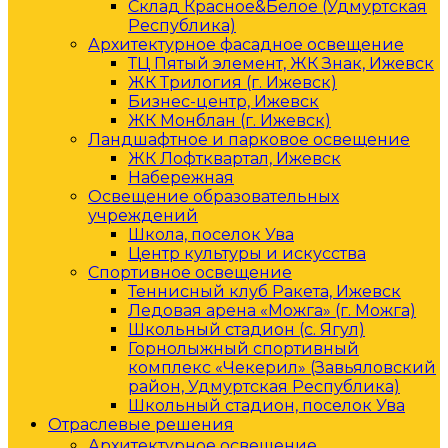
Склад Красное&Белое (Удмуртская
Республика)
Архитектурное фасадное освещение
ТЦ Пятый элемент, ЖК Знак, Ижевск
ЖК Трилогия (г. Ижевск)
Бизнес-центр, Ижевск
ЖК Монблан (г. Ижевск)
Ландшафтное и парковое освещение
ЖК Лофтквартал, Ижевск
Набережная
Освещение образовательных
учреждений
Школа, поселок Ува
Центр культуры и искусства
Спортивное освещение
Теннисный клуб Ракета, Ижевск
Ледовая арена «Можга» (г. Можга)
Школьный стадион (с. Ягул)
Горнолыжный спортивный
комплекс «Чекерил» (Завьяловский
район, Удмуртская Республика)
Школьный стадион, поселок Ува
Отраслевые решения
Архитектурное освещение