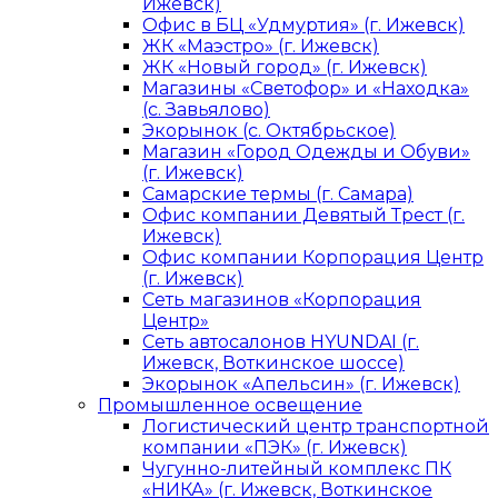
Ижевск)
Офис в БЦ «Удмуртия» (г. Ижевск)
ЖК «Маэстро» (г. Ижевск)
ЖК «Новый город» (г. Ижевск)
Магазины «Светофор» и «Находка»
(с. Завьялово)
Экорынок (с. Октябрьское)
Магазин «Город Одежды и Обуви»
(г. Ижевск)
Самарские термы (г. Самара)
Офис компании Девятый Трест (г.
Ижевск)
Офис компании Корпорация Центр
(г. Ижевск)
Сеть магазинов «Корпорация
Центр»
Сеть автосалонов HYUNDAI (г.
Ижевск, Воткинское шоссе)
Экорынок «Апельсин» (г. Ижевск)
Промышленное освещение
Логистический центр транспортной
компании «ПЭК» (г. Ижевск)
Чугунно-литейный комплекс ПК
«НИКА» (г. Ижевск, Воткинское