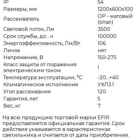
IP
54
Размеры, мм
1200x600x100
OP - матовый
Рассеиватель
(опал)
Световой поток, Лм
3500
Срок службы, до ...ч
100000
Энергоэффективность, Лм/Вт
106
Линза
нет
Напряжение, В
150-275
Класс защиты от поражения
I
электрическим током
Температура эксплуатации, °С
-20…+40
Климатическое исполнение
УХЛ3.1
Угол рассеивания
120
Гарантия, лет
5
Вес, кг
7
На всю продукцию торговой марки EFIR
предоставляется официальная гарантия. Срок
действия указывается в характеристиках
светильника и считается от даты приобретения.