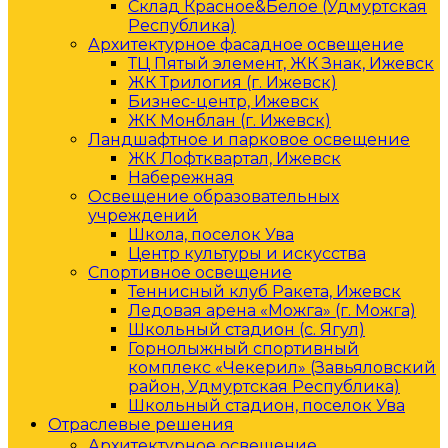
Склад Красное&Белое (Удмуртская
Республика)
Архитектурное фасадное освещение
ТЦ Пятый элемент, ЖК Знак, Ижевск
ЖК Трилогия (г. Ижевск)
Бизнес-центр, Ижевск
ЖК Монблан (г. Ижевск)
Ландшафтное и парковое освещение
ЖК Лофтквартал, Ижевск
Набережная
Освещение образовательных
учреждений
Школа, поселок Ува
Центр культуры и искусства
Спортивное освещение
Теннисный клуб Ракета, Ижевск
Ледовая арена «Можга» (г. Можга)
Школьный стадион (с. Ягул)
Горнолыжный спортивный
комплекс «Чекерил» (Завьяловский
район, Удмуртская Республика)
Школьный стадион, поселок Ува
Отраслевые решения
Архитектурное освещение