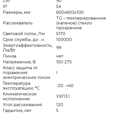
CRI
90
IP
54
Размеры, мм
600x600x100
TG – темперированное
Рассеиватель
(каленое) стекло
прозрачное
Световой поток, Лм
5170
Срок службы, до ...ч
100000
Энергоэффективность,
99
Лм/Вт
Линза
нет
Напряжение, В
150-275
Класс защиты от
поражения
I
электрическим током
Температура
-20…+40
эксплуатации, °С
Климатическое
УХЛ3.1
исполнение
Угол рассеивания
120
Гарантия, лет
5