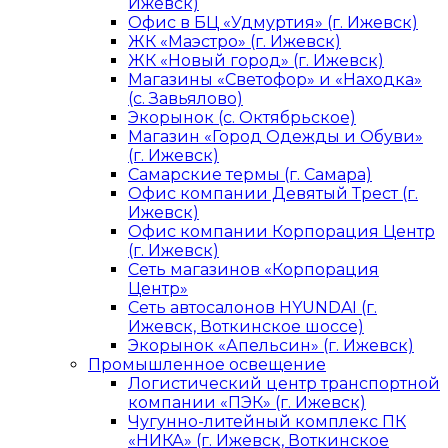
Ижевск)
Офис в БЦ «Удмуртия» (г. Ижевск)
ЖК «Маэстро» (г. Ижевск)
ЖК «Новый город» (г. Ижевск)
Магазины «Светофор» и «Находка»
(с. Завьялово)
Экорынок (с. Октябрьское)
Магазин «Город Одежды и Обуви»
(г. Ижевск)
Самарские термы (г. Самара)
Офис компании Девятый Трест (г.
Ижевск)
Офис компании Корпорация Центр
(г. Ижевск)
Сеть магазинов «Корпорация
Центр»
Сеть автосалонов HYUNDAI (г.
Ижевск, Воткинское шоссе)
Экорынок «Апельсин» (г. Ижевск)
Промышленное освещение
Логистический центр транспортной
компании «ПЭК» (г. Ижевск)
Чугунно-литейный комплекс ПК
«НИКА» (г. Ижевск, Воткинское