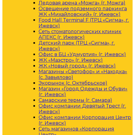
Ледовая арена «Можга» (г. Можга)
Освещение подземного паркинга
ЖК «Михайловский» (г. Ижевск)
Food Hall Terminal F (ТРЦ «Сигма», г.
Ижевск)
Сеть стоматологических клиник
АПЕКС (г. Ижевск)
Детский парк (ТРЦ «Сигма», г.
Ижевск)
Офис в БЦ «Удмуртия» (г. Ижевск)
ЖК «Маэстро» (г. Ижевск)
ЖК «Новый город» (г. Ижевск)
Магазины «Светофор» и «Находка»
(с. Завьялово)
Экорынок (с. Октябрьское)
Магазин «Город Одежды и Обуви»
(г. Ижевск)
Самарские термы (г. Самара)
Офис компании Девятый Трест (г.
Ижевск)
Офис компании Корпорация Центр
(г. Ижевск)
Сеть магазинов «Корпорация
Центр»