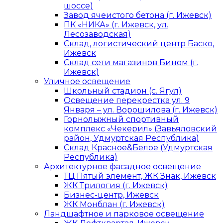
шоссе)
Завод ячеистого бетона (г. Ижевск)
ПК «НИКА» (г. Ижевск, ул.
Лесозаводская)
Склад, логистический центр Баско,
Ижевск
Склад сети магазинов Бином (г.
Ижевск)
Уличное освещение
Школьный стадион (с. Ягул)
Освещение перекрестка ул. 9
Января – ул. Ворошилова (г. Ижевск)
Горнолыжный спортивный
комплекс «Чекерил» (Завьяловский
район, Удмуртская Республика)
Склад Красное&Белое (Удмуртская
Республика)
Архитектурное фасадное освещение
ТЦ Пятый элемент, ЖК Знак, Ижевск
ЖК Трилогия (г. Ижевск)
Бизнес-центр, Ижевск
ЖК Монблан (г. Ижевск)
Ландшафтное и парковое освещение