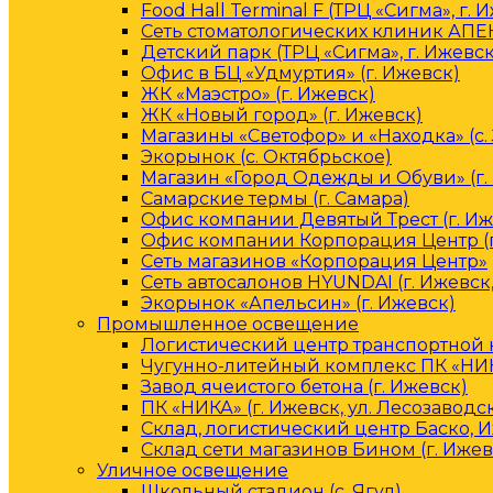
Food Hall Terminal F (ТРЦ «Сигма», г. 
Сеть стоматологических клиник АПЕК
Детский парк (ТРЦ «Сигма», г. Ижевск
Офис в БЦ «Удмуртия» (г. Ижевск)
ЖК «Маэстро» (г. Ижевск)
ЖК «Новый город» (г. Ижевск)
Магазины «Светофор» и «Находка» (с.
Экорынок (с. Октябрьское)
Магазин «Город Одежды и Обуви» (г.
Самарские термы (г. Самара)
Офис компании Девятый Трест (г. Иж
Офис компании Корпорация Центр (г
Сеть магазинов «Корпорация Центр»
Сеть автосалонов HYUNDAI (г. Ижевск
Экорынок «Апельсин» (г. Ижевск)
Промышленное освещение
Логистический центр транспортной к
Чугунно-литейный комплекс ПК «НИКА
Завод ячеистого бетона (г. Ижевск)
ПК «НИКА» (г. Ижевск, ул. Лесозаводс
Склад, логистический центр Баско, 
Склад сети магазинов Бином (г. Ижев
Уличное освещение
Школьный стадион (с. Ягул)