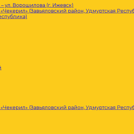
– ул. Ворошилова (г. Ижевск)
«Чекерил» (Завьяловский район, Удмуртская Респу
еспублика)
й
«Чекерил» (Завьяловский район, Удмуртская Респу