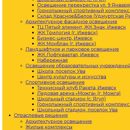
Освещение перекрестка ул. 9 Января 
Горнолыжный спортивный комплекс 
Склад Красное&Белое (Удмуртская Р
Архитектурное фасадное освещение
ТЦ Пятый элемент, ЖК Знак, Ижевск
ЖК Трилогия (г. Ижевск)
Бизнес-центр, Ижевск
ЖК Монблан (г. Ижевск)
Ландшафтное и парковое освещение
ЖК Лофтквартал, Ижевск
Набережная
Освещение образовательных учреждени
Школа, поселок Ува
Центр культуры и искусства
Спортивное освещение
Теннисный клуб Ракета, Ижевск
Ледовая арена «Можга» (г. Можга)
Школьный стадион (с. Ягул)
Горнолыжный спортивный комплекс 
Школьный стадион, поселок Ува
Отраслевые решения
Архитектурное освещение
Жилые комплексы