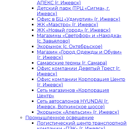
АПЕКС (г. Ижевск)
Детский парк (ТРЦ «Сигма», г.
Ижевск)
Офис в БЦ «Удмуртия» (г. Ижевск)
ЖК «Маэстро» (г. Ижевск)
ЖК «Новый город» (г. Ижевск)
Магазины «Светофор» и «Находка»
(с. Завьялово)
Экорынок (с. Октябрьское)
Магазин «Город Одежды и Обуви»
(г. Ижевск)
Самарские термы (г. Самара)
Офис компании Девятый Трест (г.
Ижевск)
Офис компании Корпорация Центр
(г. Ижевск)
Сеть магазинов «Корпорация
Центр»
Сеть автосалонов HYUNDAI (г.
Ижевск, Воткинское шоссе)
Экорынок «Апельсин» (г. Ижевск)
Промышленное освещение
Логистический центр транспортной
компании «ПЭК» (г. Ижевск)