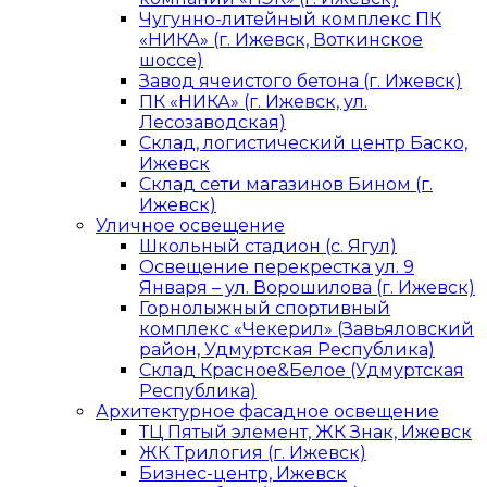
Чугунно-литейный комплекс ПК
«НИКА» (г. Ижевск, Воткинское
шоссе)
Завод ячеистого бетона (г. Ижевск)
ПК «НИКА» (г. Ижевск, ул.
Лесозаводская)
Склад, логистический центр Баско,
Ижевск
Склад сети магазинов Бином (г.
Ижевск)
Уличное освещение
Школьный стадион (с. Ягул)
Освещение перекрестка ул. 9
Января – ул. Ворошилова (г. Ижевск)
Горнолыжный спортивный
комплекс «Чекерил» (Завьяловский
район, Удмуртская Республика)
Склад Красное&Белое (Удмуртская
Республика)
Архитектурное фасадное освещение
ТЦ Пятый элемент, ЖК Знак, Ижевск
ЖК Трилогия (г. Ижевск)
Бизнес-центр, Ижевск