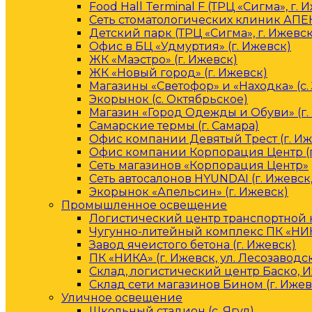
Food Hall Terminal F (ТРЦ «Сигма», г. 
Сеть стоматологических клиник АПЕК
Детский парк (ТРЦ «Сигма», г. Ижевск
Офис в БЦ «Удмуртия» (г. Ижевск)
ЖК «Маэстро» (г. Ижевск)
ЖК «Новый город» (г. Ижевск)
Магазины «Светофор» и «Находка» (с.
Экорынок (с. Октябрьское)
Магазин «Город Одежды и Обуви» (г.
Самарские термы (г. Самара)
Офис компании Девятый Трест (г. Иж
Офис компании Корпорация Центр (г
Сеть магазинов «Корпорация Центр»
Сеть автосалонов HYUNDAI (г. Ижевск
Экорынок «Апельсин» (г. Ижевск)
Промышленное освещение
Логистический центр транспортной к
Чугунно-литейный комплекс ПК «НИКА
Завод ячеистого бетона (г. Ижевск)
ПК «НИКА» (г. Ижевск, ул. Лесозаводс
Склад, логистический центр Баско, 
Склад сети магазинов Бином (г. Ижев
Уличное освещение
Школьный стадион (с. Ягул)