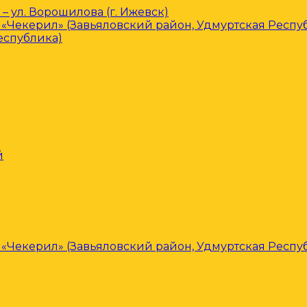
– ул. Ворошилова (г. Ижевск)
«Чекерил» (Завьяловский район, Удмуртская Респу
еспублика)
й
«Чекерил» (Завьяловский район, Удмуртская Респу