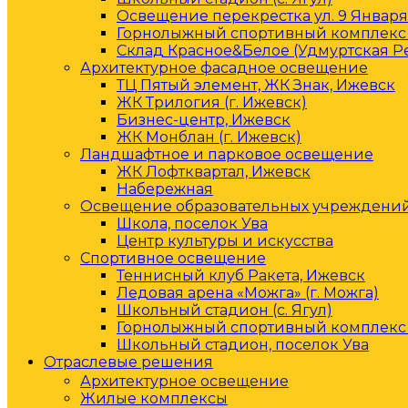
Освещение перекрестка ул. 9 Января 
Горнолыжный спортивный комплекс 
Склад Красное&Белое (Удмуртская Р
Архитектурное фасадное освещение
ТЦ Пятый элемент, ЖК Знак, Ижевск
ЖК Трилогия (г. Ижевск)
Бизнес-центр, Ижевск
ЖК Монблан (г. Ижевск)
Ландшафтное и парковое освещение
ЖК Лофтквартал, Ижевск
Набережная
Освещение образовательных учреждени
Школа, поселок Ува
Центр культуры и искусства
Спортивное освещение
Теннисный клуб Ракета, Ижевск
Ледовая арена «Можга» (г. Можга)
Школьный стадион (с. Ягул)
Горнолыжный спортивный комплекс 
Школьный стадион, поселок Ува
Отраслевые решения
Архитектурное освещение
Жилые комплексы