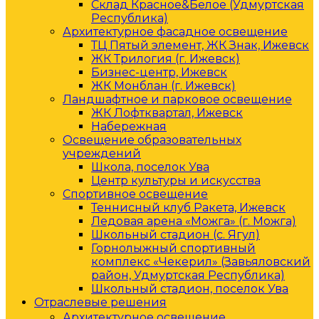
Склад Красное&Белое (Удмуртская
Республика)
Архитектурное фасадное освещение
ТЦ Пятый элемент, ЖК Знак, Ижевск
ЖК Трилогия (г. Ижевск)
Бизнес-центр, Ижевск
ЖК Монблан (г. Ижевск)
Ландшафтное и парковое освещение
ЖК Лофтквартал, Ижевск
Набережная
Освещение образовательных
учреждений
Школа, поселок Ува
Центр культуры и искусства
Спортивное освещение
Теннисный клуб Ракета, Ижевск
Ледовая арена «Можга» (г. Можга)
Школьный стадион (с. Ягул)
Горнолыжный спортивный
комплекс «Чекерил» (Завьяловский
район, Удмуртская Республика)
Школьный стадион, поселок Ува
Отраслевые решения
Архитектурное освещение