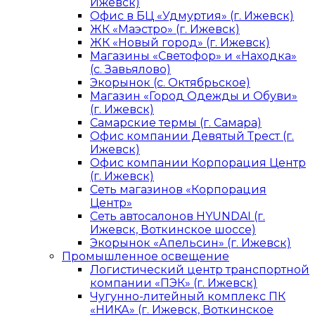
Ижевск)
Офис в БЦ «Удмуртия» (г. Ижевск)
ЖК «Маэстро» (г. Ижевск)
ЖК «Новый город» (г. Ижевск)
Магазины «Светофор» и «Находка»
(с. Завьялово)
Экорынок (с. Октябрьское)
Магазин «Город Одежды и Обуви»
(г. Ижевск)
Самарские термы (г. Самара)
Офис компании Девятый Трест (г.
Ижевск)
Офис компании Корпорация Центр
(г. Ижевск)
Сеть магазинов «Корпорация
Центр»
Сеть автосалонов HYUNDAI (г.
Ижевск, Воткинское шоссе)
Экорынок «Апельсин» (г. Ижевск)
Промышленное освещение
Логистический центр транспортной
компании «ПЭК» (г. Ижевск)
Чугунно-литейный комплекс ПК
«НИКА» (г. Ижевск, Воткинское