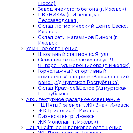
шоссе)
Завод ячеистого бетона (г. Ижевск)
ПК «НИКА» (г. Ижевск, ул.
Лесозаводская)
Склад, логистический центр Баско,
Ижевск
Склад сети магазинов Бином (г.
Ижевск)
Уличное освещение
Школьный стадион (с. Ягул)
Освещение перекрестка ул. 9
Января – ул. Ворошилова (г. Ижевск)
Горнолыжный спортивный
комплекс «Чекерил» (Завьяловский
район, Удмуртская Республика)
Склад Красное&Белое (Удмуртская
Республика)
Архитектурное фасадное освещение
ТЦ Пятый элемент, ЖК Знак, Ижевск
ЖК Трилогия (г. Ижевск)
Бизнес-центр, Ижевск
ЖК Монблан (г. Ижевск)
Ландшафтное и парковое освещение