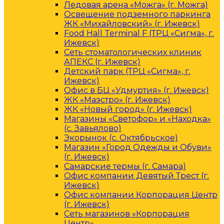
Ледовая арена «Можга» (г. Можга)
Освещение подземного паркинга
ЖК «Михайловский» (г. Ижевск)
Food Hall Terminal F (ТРЦ «Сигма», г.
Ижевск)
Сеть стоматологических клиник
АПЕКС (г. Ижевск)
Детский парк (ТРЦ «Сигма», г.
Ижевск)
Офис в БЦ «Удмуртия» (г. Ижевск)
ЖК «Маэстро» (г. Ижевск)
ЖК «Новый город» (г. Ижевск)
Магазины «Светофор» и «Находка»
(с. Завьялово)
Экорынок (с. Октябрьское)
Магазин «Город Одежды и Обуви»
(г. Ижевск)
Самарские термы (г. Самара)
Офис компании Девятый Трест (г.
Ижевск)
Офис компании Корпорация Центр
(г. Ижевск)
Сеть магазинов «Корпорация
Центр»