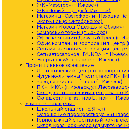
ЖК «Маэстро» (г. Ижевск)
ЖК «Новый город» (г. Ижевск)
Магазины «Светофор» и «Находка» (с.
Экорынок (с. Октябрьское)
Магазин «Город Одежды и Обуви» (г.
Самарские термы (г. Самара)
Офис компании Девятый Трест (г. Иж
Офис компании Корпорация Центр (г
Сеть магазинов «Корпорация Центр»
Сеть автосалонов HYUNDAI (г. Ижевск
Экорынок «Апельсин» (г. Ижевск)
Промышленное освещение
Логистический центр транспортной к
Чугунно-литейный комплекс ПК «НИКА
Завод ячеистого бетона (г. Ижевск)
ПК «НИКА» (г. Ижевск, ул. Лесозаводс
Склад, логистический центр Баско, 
Склад сети магазинов Бином (г. Ижев
Уличное освещение
Школьный стадион (с. Ягул)
Освещение перекрестка ул. 9 Января 
Горнолыжный спортивный комплекс 
Склад Красное&Белое (Удмуртская Р