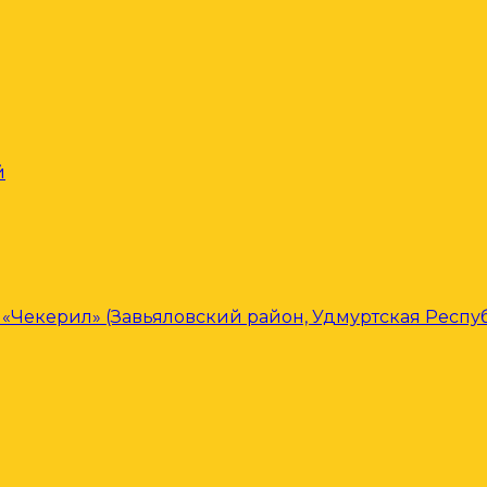
й
«Чекерил» (Завьяловский район, Удмуртская Респу