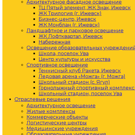
Архитектурное фасадное освещение
ТЦ Пятый элемент, ЖК Знак, Ижевск
ЖК Трилогия (г. Ижевск)
Бизнес-центр, Ижевск
ЖК Монблан (г. Ижевск)
Ландшафтное и парковое освещение
ЖК Лофтквартал, Ижевск
Набережная
Освещение образовательных учреждени
Школа, поселок Ува
Центр культуры и искусства
Спортивное освещение
Теннисный клуб Ракета, Ижевск
Ледовая арена «Можга» (г. Можга)
Школьный стадион (с. Ягул)
Горнолыжный спортивный комплекс 
Школьный стадион, поселок Ува
Отраслевые решения
Архитектурное освещение
Жилые комплексы
Коммерческие объекты
Логистические центры
Медицинские учреждения
Образовательные учреждения