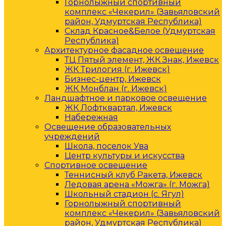
Горнолыжный спортивный
комплекс «Чекерил» (Завьяловский
район, Удмуртская Республика)
Склад Красное&Белое (Удмуртская
Республика)
Архитектурное фасадное освещение
ТЦ Пятый элемент, ЖК Знак, Ижевск
ЖК Трилогия (г. Ижевск)
Бизнес-центр, Ижевск
ЖК Монблан (г. Ижевск)
Ландшафтное и парковое освещение
ЖК Лофтквартал, Ижевск
Набережная
Освещение образовательных
учреждений
Школа, поселок Ува
Центр культуры и искусства
Спортивное освещение
Теннисный клуб Ракета, Ижевск
Ледовая арена «Можга» (г. Можга)
Школьный стадион (с. Ягул)
Горнолыжный спортивный
комплекс «Чекерил» (Завьяловский
район, Удмуртская Республика)