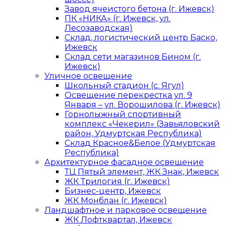
Завод ячеистого бетона (г. Ижевск)
ПК «НИКА» (г. Ижевск, ул.
Лесозаводская)
Склад, логистический центр Баско,
Ижевск
Склад сети магазинов Бином (г.
Ижевск)
Уличное освещение
Школьный стадион (с. Ягул)
Освещение перекрестка ул. 9
Января – ул. Ворошилова (г. Ижевск)
Горнолыжный спортивный
комплекс «Чекерил» (Завьяловский
район, Удмуртская Республика)
Склад Красное&Белое (Удмуртская
Республика)
Архитектурное фасадное освещение
ТЦ Пятый элемент, ЖК Знак, Ижевск
ЖК Трилогия (г. Ижевск)
Бизнес-центр, Ижевск
ЖК Монблан (г. Ижевск)
Ландшафтное и парковое освещение
ЖК Лофтквартал, Ижевск