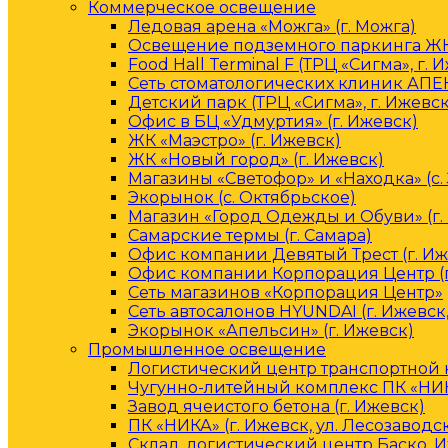
Коммерческое освещение
Ледовая арена «Можга» (г. Можга)
Освещение подземного паркинга ЖК 
Food Hall Terminal F (ТРЦ «Сигма», г. 
Сеть стоматологических клиник АПЕК
Детский парк (ТРЦ «Сигма», г. Ижевск
Офис в БЦ «Удмуртия» (г. Ижевск)
ЖК «Маэстро» (г. Ижевск)
ЖК «Новый город» (г. Ижевск)
Магазины «Светофор» и «Находка» (с.
Экорынок (с. Октябрьское)
Магазин «Город Одежды и Обуви» (г.
Самарские термы (г. Самара)
Офис компании Девятый Трест (г. Иж
Офис компании Корпорация Центр (г
Сеть магазинов «Корпорация Центр»
Сеть автосалонов HYUNDAI (г. Ижевск
Экорынок «Апельсин» (г. Ижевск)
Промышленное освещение
Логистический центр транспортной к
Чугунно-литейный комплекс ПК «НИКА
Завод ячеистого бетона (г. Ижевск)
ПК «НИКА» (г. Ижевск, ул. Лесозаводс
Склад, логистический центр Баско, 