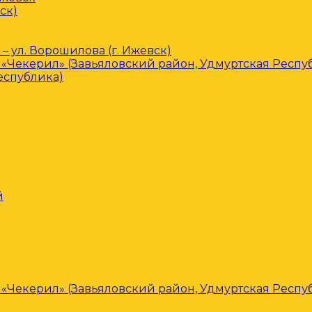
ск)
– ул. Ворошилова (г. Ижевск)
«Чекерил» (Завьяловский район, Удмуртская Респу
еспублика)
й
«Чекерил» (Завьяловский район, Удмуртская Респу