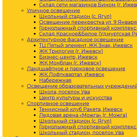
Склад сети магазинов Бином (г. Ижев
Уличное освещение
Школьный стадион (с. Ягул)
Освещение перекрестка ул. 9 Января 
Горнолыжный спортивный комплекс 
Склад Красное&Белое (Удмуртская Р
Архитектурное фасадное освещение
ТЦ Пятый элемент, ЖК Знак, Ижевск
ЖК Трилогия (г. Ижевск)
Бизнес-центр, Ижевск
ЖК Монблан (г. Ижевск)
Ландшафтное и парковое освещение
ЖК Лофтквартал, Ижевск
Набережная
Освещение образовательных учреждени
Школа, поселок Ува
Центр культуры и искусства
Спортивное освещение
Теннисный клуб Ракета, Ижевск
Ледовая арена «Можга» (г. Можга)
Школьный стадион (с. Ягул)
Горнолыжный спортивный комплекс 
Школьный стадион, поселок Ува