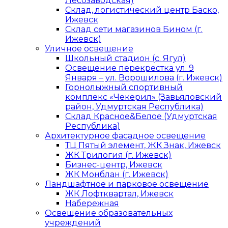
Лесозаводская)
Склад, логистический центр Баско,
Ижевск
Склад сети магазинов Бином (г.
Ижевск)
Уличное освещение
Школьный стадион (с. Ягул)
Освещение перекрестка ул. 9
Января – ул. Ворошилова (г. Ижевск)
Горнолыжный спортивный
комплекс «Чекерил» (Завьяловский
район, Удмуртская Республика)
Склад Красное&Белое (Удмуртская
Республика)
Архитектурное фасадное освещение
ТЦ Пятый элемент, ЖК Знак, Ижевск
ЖК Трилогия (г. Ижевск)
Бизнес-центр, Ижевск
ЖК Монблан (г. Ижевск)
Ландшафтное и парковое освещение
ЖК Лофтквартал, Ижевск
Набережная
Освещение образовательных
учреждений