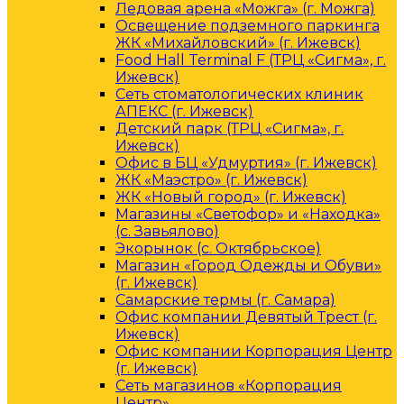
Ледовая арена «Можга» (г. Можга)
Освещение подземного паркинга
ЖК «Михайловский» (г. Ижевск)
Food Hall Terminal F (ТРЦ «Сигма», г.
Ижевск)
Сеть стоматологических клиник
АПЕКС (г. Ижевск)
Детский парк (ТРЦ «Сигма», г.
Ижевск)
Офис в БЦ «Удмуртия» (г. Ижевск)
ЖК «Маэстро» (г. Ижевск)
ЖК «Новый город» (г. Ижевск)
Магазины «Светофор» и «Находка»
(с. Завьялово)
Экорынок (с. Октябрьское)
Магазин «Город Одежды и Обуви»
(г. Ижевск)
Самарские термы (г. Самара)
Офис компании Девятый Трест (г.
Ижевск)
Офис компании Корпорация Центр
(г. Ижевск)
Сеть магазинов «Корпорация
Центр»