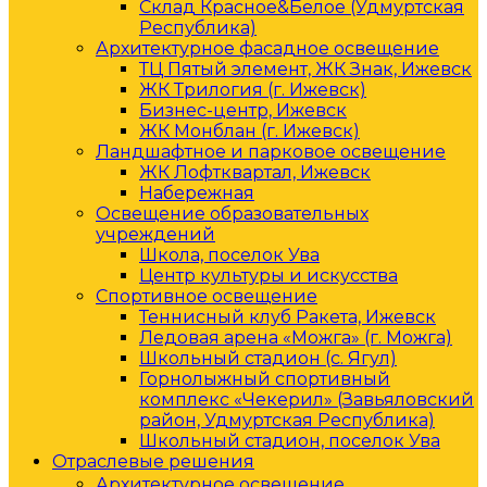
Склад Красное&Белое (Удмуртская
Республика)
Архитектурное фасадное освещение
ТЦ Пятый элемент, ЖК Знак, Ижевск
ЖК Трилогия (г. Ижевск)
Бизнес-центр, Ижевск
ЖК Монблан (г. Ижевск)
Ландшафтное и парковое освещение
ЖК Лофтквартал, Ижевск
Набережная
Освещение образовательных
учреждений
Школа, поселок Ува
Центр культуры и искусства
Спортивное освещение
Теннисный клуб Ракета, Ижевск
Ледовая арена «Можга» (г. Можга)
Школьный стадион (с. Ягул)
Горнолыжный спортивный
комплекс «Чекерил» (Завьяловский
район, Удмуртская Республика)
Школьный стадион, поселок Ува
Отраслевые решения
Архитектурное освещение