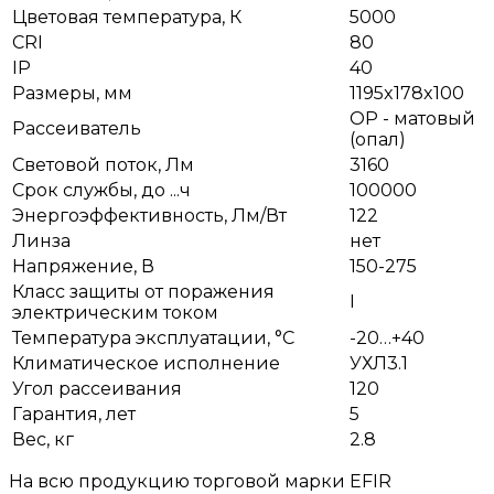
Цветовая температура, К
5000
CRI
80
IP
40
Размеры, мм
1195x178x100
OP - матовый
Рассеиватель
(опал)
Световой поток, Лм
3160
Срок службы, до ...ч
100000
Энергоэффективность, Лм/Вт
122
Линза
нет
Напряжение, В
150-275
Класс защиты от поражения
I
электрическим током
Температура эксплуатации, °С
-20…+40
Климатическое исполнение
УХЛ3.1
Угол рассеивания
120
Гарантия, лет
5
Вес, кг
2.8
На всю продукцию торговой марки EFIR