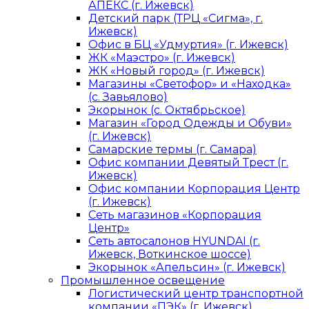
АПЕКС (г. Ижевск)
Детский парк (ТРЦ «Сигма», г.
Ижевск)
Офис в БЦ «Удмуртия» (г. Ижевск)
ЖК «Маэстро» (г. Ижевск)
ЖК «Новый город» (г. Ижевск)
Магазины «Светофор» и «Находка»
(с. Завьялово)
Экорынок (с. Октябрьское)
Магазин «Город Одежды и Обуви»
(г. Ижевск)
Самарские термы (г. Самара)
Офис компании Девятый Трест (г.
Ижевск)
Офис компании Корпорация Центр
(г. Ижевск)
Сеть магазинов «Корпорация
Центр»
Сеть автосалонов HYUNDAI (г.
Ижевск, Воткинское шоссе)
Экорынок «Апельсин» (г. Ижевск)
Промышленное освещение
Логистический центр транспортной
компании «ПЭК» (г. Ижевск)