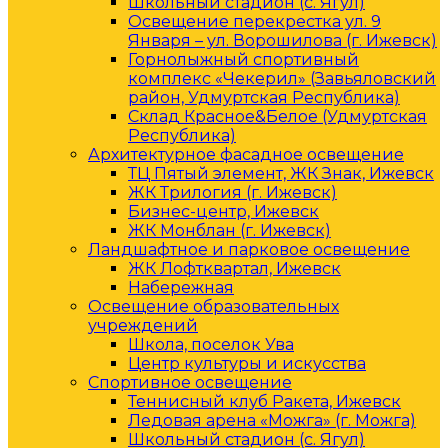
Школьный стадион (с. Ягул)
Освещение перекрестка ул. 9
Января – ул. Ворошилова (г. Ижевск)
Горнолыжный спортивный
комплекс «Чекерил» (Завьяловский
район, Удмуртская Республика)
Склад Красное&Белое (Удмуртская
Республика)
Архитектурное фасадное освещение
ТЦ Пятый элемент, ЖК Знак, Ижевск
ЖК Трилогия (г. Ижевск)
Бизнес-центр, Ижевск
ЖК Монблан (г. Ижевск)
Ландшафтное и парковое освещение
ЖК Лофтквартал, Ижевск
Набережная
Освещение образовательных
учреждений
Школа, поселок Ува
Центр культуры и искусства
Спортивное освещение
Теннисный клуб Ракета, Ижевск
Ледовая арена «Можга» (г. Можга)
Школьный стадион (с. Ягул)