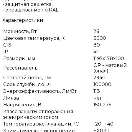
- защитная решетка,
- окрашивание по RAL.
Характеристики:
Мощность, Вт
26
Цветовая температура, К
3000
CRI
80
IP
40
Размеры, мм
1195x178x100
OP - матовый
Рассеиватель
(опал)
Световой поток, Лм
2940
Срок службы, до ...ч
100000
Энергоэффективность, Лм/Вт
113
Линза
нет
Напряжение, В
150-275
Класс защиты от поражения
I
электрическим током
Температура эксплуатации, °С
-20…+40
Климатическое исполнение
УХЛ3.1