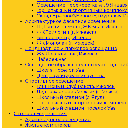
Освещение перекрестка ул. 9 Января 
Горнолыжный спортивный комплекс 
Склад Красное&Белое (Удмуртская Р
Архитектурное фасадное освещение
ТЦ Пятый элемент, ЖК Знак, Ижевск
ЖК Трилогия (г. Ижевск)
Бизнес-центр, Ижевск
ЖК Монблан (г. Ижевск)
Ландшафтное и парковое освещение
ЖК Лофтквартал, Ижевск
Набережная
Освещение образовательных учреждени
Школа, поселок Ува
Центр культуры и искусства
Спортивное освещение
Теннисный клуб Ракета, Ижевск
Ледовая арена «Можга» (г. Можга)
Школьный стадион (с. Ягул)
Горнолыжный спортивный комплекс 
Школьный стадион, поселок Ува
Отраслевые решения
Архитектурное освещение
Жилые комплексы