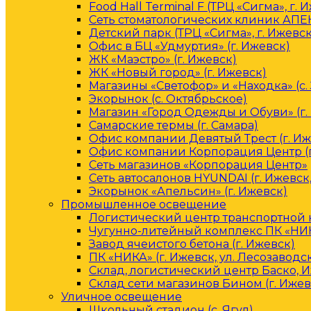
Food Hall Terminal F (ТРЦ «Сигма», г. 
Сеть стоматологических клиник АПЕК
Детский парк (ТРЦ «Сигма», г. Ижевск
Офис в БЦ «Удмуртия» (г. Ижевск)
ЖК «Маэстро» (г. Ижевск)
ЖК «Новый город» (г. Ижевск)
Магазины «Светофор» и «Находка» (с.
Экорынок (с. Октябрьское)
Магазин «Город Одежды и Обуви» (г.
Самарские термы (г. Самара)
Офис компании Девятый Трест (г. Иж
Офис компании Корпорация Центр (г
Сеть магазинов «Корпорация Центр»
Сеть автосалонов HYUNDAI (г. Ижевск
Экорынок «Апельсин» (г. Ижевск)
Промышленное освещение
Логистический центр транспортной к
Чугунно-литейный комплекс ПК «НИКА
Завод ячеистого бетона (г. Ижевск)
ПК «НИКА» (г. Ижевск, ул. Лесозаводс
Склад, логистический центр Баско, 
Склад сети магазинов Бином (г. Ижев
Уличное освещение
Школьный стадион (с. Ягул)