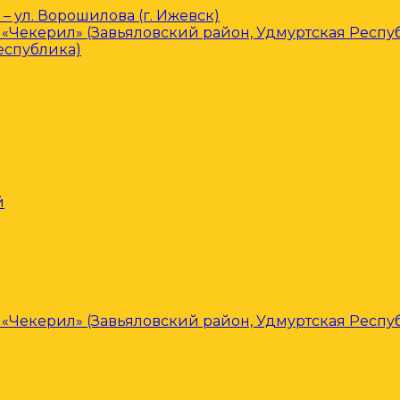
– ул. Ворошилова (г. Ижевск)
«Чекерил» (Завьяловский район, Удмуртская Респу
еспублика)
й
«Чекерил» (Завьяловский район, Удмуртская Респу