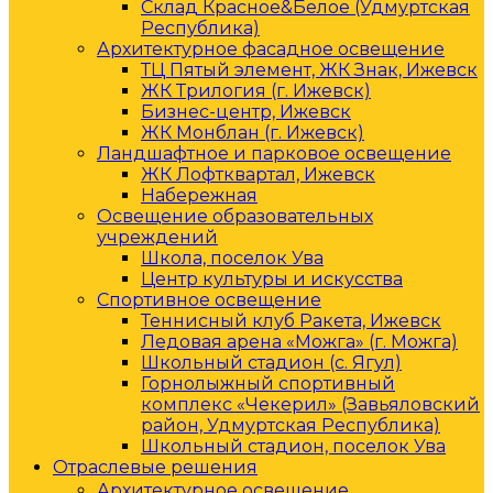
Склад Красное&Белое (Удмуртская
Республика)
Архитектурное фасадное освещение
ТЦ Пятый элемент, ЖК Знак, Ижевск
ЖК Трилогия (г. Ижевск)
Бизнес-центр, Ижевск
ЖК Монблан (г. Ижевск)
Ландшафтное и парковое освещение
ЖК Лофтквартал, Ижевск
Набережная
Освещение образовательных
учреждений
Школа, поселок Ува
Центр культуры и искусства
Спортивное освещение
Теннисный клуб Ракета, Ижевск
Ледовая арена «Можга» (г. Можга)
Школьный стадион (с. Ягул)
Горнолыжный спортивный
комплекс «Чекерил» (Завьяловский
район, Удмуртская Республика)
Школьный стадион, поселок Ува
Отраслевые решения
Архитектурное освещение