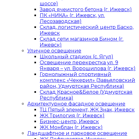
шоссе)
Завод ячеистого бетона (г. Ижевск)
ПК «НИКА» (г. Ижевск, ул.
Лесозаводская)
Склад, логистический центр Баско,
Ижевск
Склад сети магазинов Бином (г.
Ижевск)
Уличное освещение
Школьный стадион (с. Ягул)
Освещение перекрестка ул. 9
Января – ул. Ворошилова (г. Ижевск)
Горнолыжный спортивный
комплекс «Чекерил» (Завьяловский
район, Удмуртская Республика)
Склад Красное&Белое (Удмуртская
Республика)
Архитектурное фасадное освещение
ТЦ Пятый элемент, ЖК Знак, Ижевск
ЖК Трилогия (г. Ижевск)
Бизнес-центр, Ижевск
ЖК Монблан (г. Ижевск)
Ландшафтное и парковое освещение