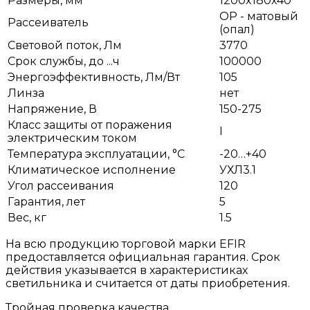
Размеры, мм
1200x180x40
OP - матовый
Рассеиватель
(опал)
Световой поток, Лм
3770
Срок службы, до ...ч
100000
Энергоэффективность, Лм/Вт
105
Линза
нет
Напряжение, В
150-275
Класс защиты от поражения
I
электрическим током
Температура эксплуатации, °С
-20…+40
Климатическое исполнение
УХЛ3.1
Угол рассеивания
120
Гарантия, лет
5
Вес, кг
1.5
На всю продукцию торговой марки EFIR
предоставляется официальная гарантия. Срок
действия указывается в характеристиках
светильника и считается от даты приобретения.
Тройная проверка качества