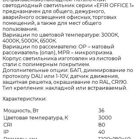
светодиодный светильник серии «EFIR OFFICE 1»
предназначен для общего, дежурного,
аварийного освещения офисных, торговых
помещений, а также для мест общего
пользования.
Вариации по цветовой температуре: 3000К,
4000К, 5000К, 6500К.
Вариации по рассеивателю: OP – матовый
рассеиватель (опал), МPR – микропризма.
Корпус светильника изготовлен из листовой
стали с полимерным покрытием.
Дополнительные опции: БАП, диммирование по
протоколу DALI или 1-10V, датчик движения,
защитная решетка, окрашивание по RAL, CRI90.
Тип крепления: накладной или встраиваемый.
Характеристики:
Мощность, Вт
36
Цветовая температура, К
3000
CRI
80
IP
40