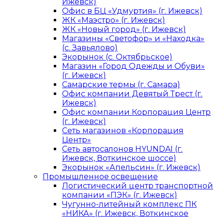
Ижевск)
Офис в БЦ «Удмуртия» (г. Ижевск)
ЖК «Маэстро» (г. Ижевск)
ЖК «Новый город» (г. Ижевск)
Магазины «Светофор» и «Находка»
(с. Завьялово)
Экорынок (с. Октябрьское)
Магазин «Город Одежды и Обуви»
(г. Ижевск)
Самарские термы (г. Самара)
Офис компании Девятый Трест (г.
Ижевск)
Офис компании Корпорация Центр
(г. Ижевск)
Сеть магазинов «Корпорация
Центр»
Сеть автосалонов HYUNDAI (г.
Ижевск, Воткинское шоссе)
Экорынок «Апельсин» (г. Ижевск)
Промышленное освещение
Логистический центр транспортной
компании «ПЭК» (г. Ижевск)
Чугунно-литейный комплекс ПК
«НИКА» (г. Ижевск, Воткинское