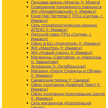
Ледовая арена «Можга» (г. Можга)
Освещение подземного паркинга
ЖК «Михайловский» (г. Ижевск)
Food Hall Terminal F (ТРЦ «Сигма», г.
Ижевск)
Сеть стоматологических клиник
АПЕКС (г. Ижевск)
Детский парк (ТРЦ «Сигма», г.
Ижевск)
Офис в БЦ «Удмуртия» (г. Ижевск)
ЖК «Маэстро» (г. Ижевск)
ЖК «Новый город» (г. Ижевск)
Магазины «Светофор» и «Находка»
(с. Завьялово)
Экорынок (с. Октябрьское)
Магазин «Город Одежды и Обуви»
(г. Ижевск)
Самарские термы (г. Самара)
Офис компании Девятый Трест (г.
Ижевск)
Офис компании Корпорация Центр
(г. Ижевск)
Сеть магазинов «Корпорация
Центр»