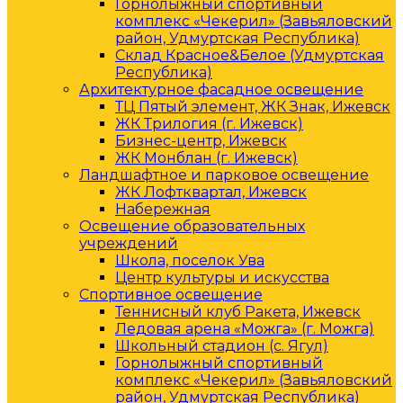
Горнолыжный спортивный
комплекс «Чекерил» (Завьяловский
район, Удмуртская Республика)
Склад Красное&Белое (Удмуртская
Республика)
Архитектурное фасадное освещение
ТЦ Пятый элемент, ЖК Знак, Ижевск
ЖК Трилогия (г. Ижевск)
Бизнес-центр, Ижевск
ЖК Монблан (г. Ижевск)
Ландшафтное и парковое освещение
ЖК Лофтквартал, Ижевск
Набережная
Освещение образовательных
учреждений
Школа, поселок Ува
Центр культуры и искусства
Спортивное освещение
Теннисный клуб Ракета, Ижевск
Ледовая арена «Можга» (г. Можга)
Школьный стадион (с. Ягул)
Горнолыжный спортивный
комплекс «Чекерил» (Завьяловский
район, Удмуртская Республика)