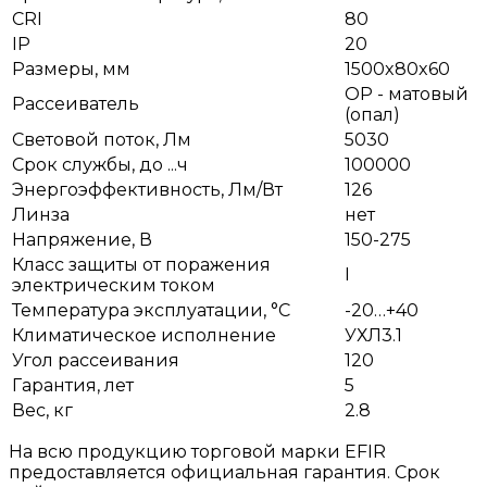
CRI
80
IP
20
Размеры, мм
1500x80x60
OP - матовый
Рассеиватель
(опал)
Световой поток, Лм
5030
Срок службы, до ...ч
100000
Энергоэффективность, Лм/Вт
126
Линза
нет
Напряжение, В
150-275
Класс защиты от поражения
I
электрическим током
Температура эксплуатации, °С
-20…+40
Климатическое исполнение
УХЛ3.1
Угол рассеивания
120
Гарантия, лет
5
Вес, кг
2.8
На всю продукцию торговой марки EFIR
предоставляется официальная гарантия. Срок