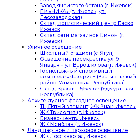
Завод ячеистого бетона (г. Ижевск)
ПК «НИКА» (г. Ижевск, ул.
Лесозаводская)
Склад, логистический центр Баско,
Ижевск
Склад сети магазинов Бином (г.
Ижевск)
Уличное освещение
Школьный стадион (с. Ягул)
Освещение перекрестка ул. 9
Января – ул. Ворошилова (г. Ижевск)
Горнолыжный спортивный
комплекс «Чекерил» (Завьяловский
район, Удмуртская Республика)
Склад Красное&Белое (Удмуртская
Республика)
Архитектурное фасадное освещение
ТЦ Пятый элемент, ЖК Знак, Ижевск
ЖК Трилогия (г. Ижевск)
Бизнес-центр, Ижевск
ЖК Монблан (г. Ижевск)
Ландшафтное и парковое освещение
ЖК Лофтквартал, Ижевск