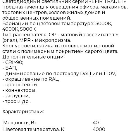
Светодиодный светильник серии «EFIR TRADE 1»
предназначен для освещения офисов, магазинов,
торговых центров, холлов жилых домов и
общественных помещений.
Вариации по цветовой температуре: 3000К,
4000К, 5000К.
Тип рассеивателя: ОР - матовый рассеивател ь
(опал), MPR - микропризма.
Корпус светильника изготовлен из листовой
стали с полимерным покрытием серого цвета.
Дополнительные опции:
- CRI>90;
- БАП,
- диммирование по протоколу DALI или 1-10V,
- окрашивание по RAL,
- кронштейны,
- коннекторы,
- заглушки,
- трос и др .
Характеристики:
Мощность, Вт
40
Цветовая температура, К
4000