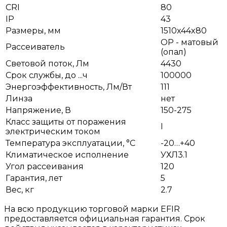
CRI
80
IP
43
Размеры, мм
1510x44x80
OP - матовый
Рассеиватель
(опал)
Световой поток, Лм
4430
Срок службы, до ...ч
100000
Энергоэффективность, Лм/Вт
111
Линза
нет
Напряжение, В
150-275
Класс защиты от поражения
I
электрическим током
Температура эксплуатации, °С
-20…+40
Климатическое исполнение
УХЛ3.1
Угол рассеивания
120
Гарантия, лет
5
Вес, кг
2.7
На всю продукцию торговой марки EFIR
предоставляется официальная гарантия. Срок