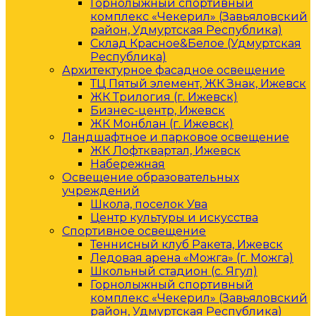
Горнолыжный спортивный
комплекс «Чекерил» (Завьяловский
район, Удмуртская Республика)
Склад Красное&Белое (Удмуртская
Республика)
Архитектурное фасадное освещение
ТЦ Пятый элемент, ЖК Знак, Ижевск
ЖК Трилогия (г. Ижевск)
Бизнес-центр, Ижевск
ЖК Монблан (г. Ижевск)
Ландшафтное и парковое освещение
ЖК Лофтквартал, Ижевск
Набережная
Освещение образовательных
учреждений
Школа, поселок Ува
Центр культуры и искусства
Спортивное освещение
Теннисный клуб Ракета, Ижевск
Ледовая арена «Можга» (г. Можга)
Школьный стадион (с. Ягул)
Горнолыжный спортивный
комплекс «Чекерил» (Завьяловский
район, Удмуртская Республика)