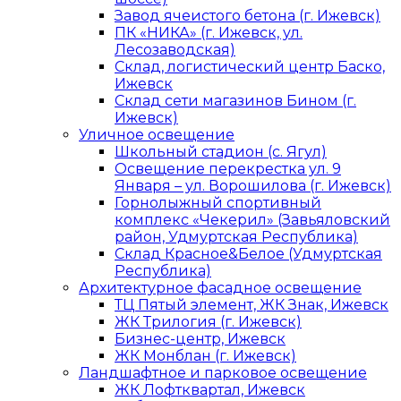
Завод ячеистого бетона (г. Ижевск)
ПК «НИКА» (г. Ижевск, ул.
Лесозаводская)
Склад, логистический центр Баско,
Ижевск
Склад сети магазинов Бином (г.
Ижевск)
Уличное освещение
Школьный стадион (с. Ягул)
Освещение перекрестка ул. 9
Января – ул. Ворошилова (г. Ижевск)
Горнолыжный спортивный
комплекс «Чекерил» (Завьяловский
район, Удмуртская Республика)
Склад Красное&Белое (Удмуртская
Республика)
Архитектурное фасадное освещение
ТЦ Пятый элемент, ЖК Знак, Ижевск
ЖК Трилогия (г. Ижевск)
Бизнес-центр, Ижевск
ЖК Монблан (г. Ижевск)
Ландшафтное и парковое освещение
ЖК Лофтквартал, Ижевск