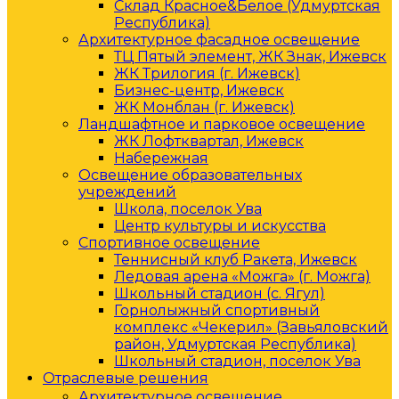
Склад Красное&Белое (Удмуртская
Республика)
Архитектурное фасадное освещение
ТЦ Пятый элемент, ЖК Знак, Ижевск
ЖК Трилогия (г. Ижевск)
Бизнес-центр, Ижевск
ЖК Монблан (г. Ижевск)
Ландшафтное и парковое освещение
ЖК Лофтквартал, Ижевск
Набережная
Освещение образовательных
учреждений
Школа, поселок Ува
Центр культуры и искусства
Спортивное освещение
Теннисный клуб Ракета, Ижевск
Ледовая арена «Можга» (г. Можга)
Школьный стадион (с. Ягул)
Горнолыжный спортивный
комплекс «Чекерил» (Завьяловский
район, Удмуртская Республика)
Школьный стадион, поселок Ува
Отраслевые решения
Архитектурное освещение