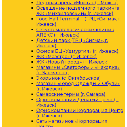
Ледовая арена «Можга» (г. Можга)
Освещение подземного паркинга
ЖК «Михайловский» (г. Ижевск)
Food Hall Terminal F (ТРЦ «Сигма», г.
Ижевск)
Сеть стоматологических клиник
АПЕКС (г. Ижевск)
Детский парк (ТРЦ «Сигма», г.
Ижевск)
Офис в БЦ «Удмуртия» (г. Ижевск)
ЖК «Маэстро» (г. Ижевск)
ЖК «Новый город» (г. Ижевск)
Магазины «Светофор» и «Находка»
(с. Завьялово)
Экорынок (с. Октябрьское)
Магазин «Город Одежды и Обуви»
(г. Ижевск)
Самарские термы (г. Самара)
Офис компании Девятый Трест (г.
Ижевск)
Офис компании Корпорация Центр
(г. Ижевск)
Сеть магазинов «Корпорация
Центр»