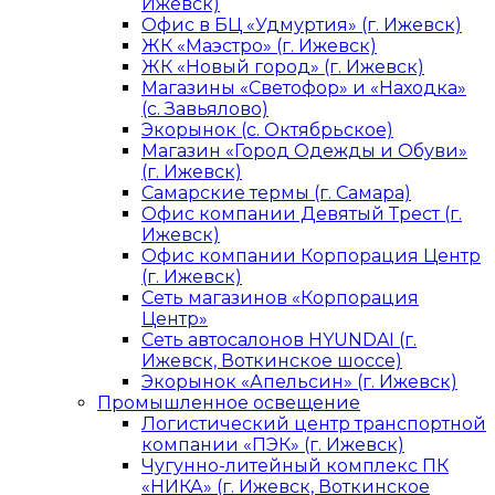
Ижевск)
Офис в БЦ «Удмуртия» (г. Ижевск)
ЖК «Маэстро» (г. Ижевск)
ЖК «Новый город» (г. Ижевск)
Магазины «Светофор» и «Находка»
(с. Завьялово)
Экорынок (с. Октябрьское)
Магазин «Город Одежды и Обуви»
(г. Ижевск)
Самарские термы (г. Самара)
Офис компании Девятый Трест (г.
Ижевск)
Офис компании Корпорация Центр
(г. Ижевск)
Сеть магазинов «Корпорация
Центр»
Сеть автосалонов HYUNDAI (г.
Ижевск, Воткинское шоссе)
Экорынок «Апельсин» (г. Ижевск)
Промышленное освещение
Логистический центр транспортной
компании «ПЭК» (г. Ижевск)
Чугунно-литейный комплекс ПК
«НИКА» (г. Ижевск, Воткинское