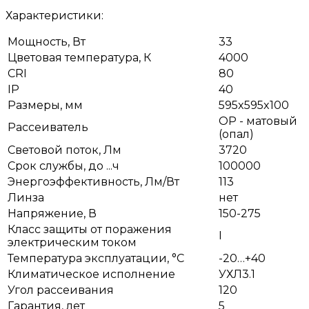
Характеристики:
Мощность, Вт
33
Цветовая температура, К
4000
CRI
80
IP
40
Размеры, мм
595x595x100
OP - матовый
Рассеиватель
(опал)
Световой поток, Лм
3720
Срок службы, до ...ч
100000
Энергоэффективность, Лм/Вт
113
Линза
нет
Напряжение, В
150-275
Класс защиты от поражения
I
электрическим током
Температура эксплуатации, °С
-20…+40
Климатическое исполнение
УХЛ3.1
Угол рассеивания
120
Гарантия, лет
5