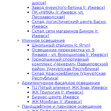
шоссе)
Завод ячеистого бетона (г. Ижевск)
ПК «НИКА» (г. Ижевск, ул.
Лесозаводская)
Склад, логистический центр Баско,
Ижевск
Склад сети магазинов Бином (г.
Ижевск)
Уличное освещение
Школьный стадион (с. Ягул)
Освещение перекрестка ул. 9
Января – ул. Ворошилова (г. Ижевск)
Горнолыжный спортивный
комплекс «Чекерил» (Завьяловский
район, Удмуртская Республика)
Склад Красное&Белое (Удмуртская
Республика)
Архитектурное фасадное освещение
ТЦ Пятый элемент, ЖК Знак, Ижевск
ЖК Трилогия (г. Ижевск)
Бизнес-центр, Ижевск
ЖК Монблан (г. Ижевск)
Ландшафтное и парковое освещение