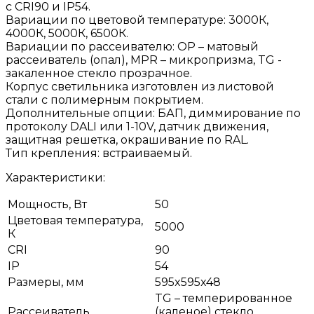
с CRI90 и IP54.
Вариации по цветовой температуре: 3000К,
4000К, 5000К, 6500К.
Вариации по рассеивателю: OP – матовый
рассеиватель (опал), МPR – микропризма, TG -
закаленное стекло прозрачное.
Корпус светильника изготовлен из листовой
стали с полимерным покрытием.
Дополнительные опции: БАП, диммирование по
протоколу DALI или 1-10V, датчик движения,
защитная решетка, окрашивание по RAL.
Тип крепления: встраиваемый.
Характеристики:
Мощность, Вт
50
Цветовая температура,
5000
К
CRI
90
IP
54
Размеры, мм
595x595x48
TG – темперированное
Рассеиватель
(каленое) стекло