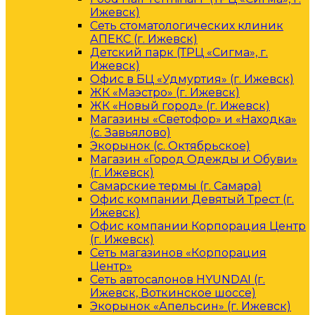
Ижевск)
Сеть стоматологических клиник
АПЕКС (г. Ижевск)
Детский парк (ТРЦ «Сигма», г.
Ижевск)
Офис в БЦ «Удмуртия» (г. Ижевск)
ЖК «Маэстро» (г. Ижевск)
ЖК «Новый город» (г. Ижевск)
Магазины «Светофор» и «Находка»
(с. Завьялово)
Экорынок (с. Октябрьское)
Магазин «Город Одежды и Обуви»
(г. Ижевск)
Самарские термы (г. Самара)
Офис компании Девятый Трест (г.
Ижевск)
Офис компании Корпорация Центр
(г. Ижевск)
Сеть магазинов «Корпорация
Центр»
Сеть автосалонов HYUNDAI (г.
Ижевск, Воткинское шоссе)
Экорынок «Апельсин» (г. Ижевск)