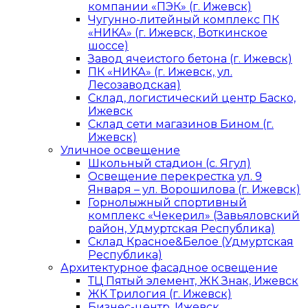
компании «ПЭК» (г. Ижевск)
Чугунно-литейный комплекс ПК
«НИКА» (г. Ижевск, Воткинское
шоссе)
Завод ячеистого бетона (г. Ижевск)
ПК «НИКА» (г. Ижевск, ул.
Лесозаводская)
Склад, логистический центр Баско,
Ижевск
Склад сети магазинов Бином (г.
Ижевск)
Уличное освещение
Школьный стадион (с. Ягул)
Освещение перекрестка ул. 9
Января – ул. Ворошилова (г. Ижевск)
Горнолыжный спортивный
комплекс «Чекерил» (Завьяловский
район, Удмуртская Республика)
Склад Красное&Белое (Удмуртская
Республика)
Архитектурное фасадное освещение
ТЦ Пятый элемент, ЖК Знак, Ижевск
ЖК Трилогия (г. Ижевск)
Бизнес-центр, Ижевск