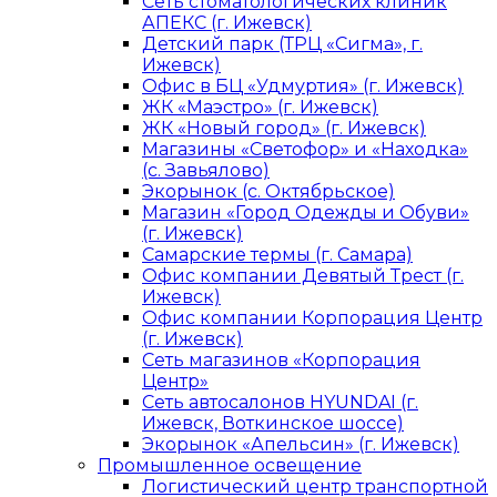
Сеть стоматологических клиник
АПЕКС (г. Ижевск)
Детский парк (ТРЦ «Сигма», г.
Ижевск)
Офис в БЦ «Удмуртия» (г. Ижевск)
ЖК «Маэстро» (г. Ижевск)
ЖК «Новый город» (г. Ижевск)
Магазины «Светофор» и «Находка»
(с. Завьялово)
Экорынок (с. Октябрьское)
Магазин «Город Одежды и Обуви»
(г. Ижевск)
Самарские термы (г. Самара)
Офис компании Девятый Трест (г.
Ижевск)
Офис компании Корпорация Центр
(г. Ижевск)
Сеть магазинов «Корпорация
Центр»
Сеть автосалонов HYUNDAI (г.
Ижевск, Воткинское шоссе)
Экорынок «Апельсин» (г. Ижевск)
Промышленное освещение
Логистический центр транспортной