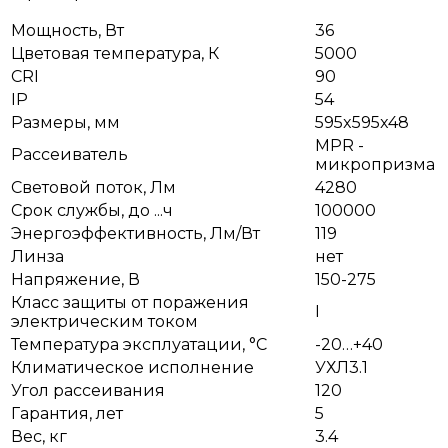
Мощность, Вт
36
Цветовая температура, К
5000
CRI
90
IP
54
Размеры, мм
595x595x48
MPR -
Рассеиватель
микропризма
Световой поток, Лм
4280
Срок службы, до ...ч
100000
Энергоэффективность, Лм/Вт
119
Линза
нет
Напряжение, В
150-275
Класс защиты от поражения
I
электрическим током
Температура эксплуатации, °С
-20…+40
Климатическое исполнение
УХЛ3.1
Угол рассеивания
120
Гарантия, лет
5
Вес, кг
3.4