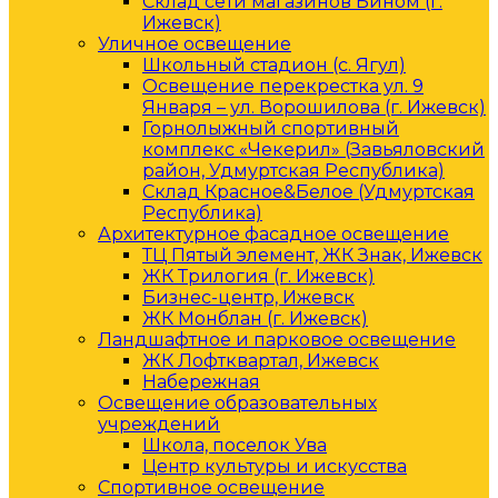
Склад сети магазинов Бином (г.
Ижевск)
Уличное освещение
Школьный стадион (с. Ягул)
Освещение перекрестка ул. 9
Января – ул. Ворошилова (г. Ижевск)
Горнолыжный спортивный
комплекс «Чекерил» (Завьяловский
район, Удмуртская Республика)
Склад Красное&Белое (Удмуртская
Республика)
Архитектурное фасадное освещение
ТЦ Пятый элемент, ЖК Знак, Ижевск
ЖК Трилогия (г. Ижевск)
Бизнес-центр, Ижевск
ЖК Монблан (г. Ижевск)
Ландшафтное и парковое освещение
ЖК Лофтквартал, Ижевск
Набережная
Освещение образовательных
учреждений
Школа, поселок Ува
Центр культуры и искусства
Спортивное освещение