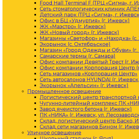
Food Hall Terminal F (ТРЦ «Сигма», г. 
Сеть стоматологических клиник АПЕК
Детский парк (ТРЦ «Сигма», г. Ижевск
Офис в БЦ «Удмуртия» (г. Ижевск)
ЖК «Маэстро» (г. Ижевск)
ЖК «Новый город» (г. Ижевск)
Магазины «Светофор» и «Находка» (с.
Экорынок (с. Октябрьское)
Магазин «Город Одежды и Обуви» (г.
Самарские термы (г. Самара)
Офис компании Девятый Трест (г. Иж
Офис компании Корпорация Центр (г
Сеть магазинов «Корпорация Центр»
Сеть автосалонов HYUNDAI (г. Ижевск
Экорынок «Апельсин» (г. Ижевск)
Промышленное освещение
Логистический центр транспортной к
Чугунно-литейный комплекс ПК «НИКА
Завод ячеистого бетона (г. Ижевск)
ПК «НИКА» (г. Ижевск, ул. Лесозаводс
Склад, логистический центр Баско, 
Склад сети магазинов Бином (г. Ижев
Уличное освещение
Школьный стадион (с. Ягул)