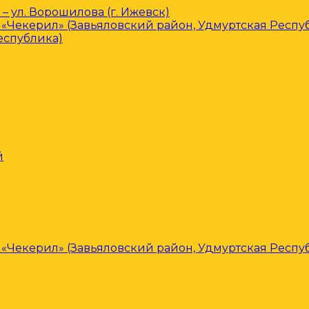
– ул. Ворошилова (г. Ижевск)
«Чекерил» (Завьяловский район, Удмуртская Респу
еспублика)
й
«Чекерил» (Завьяловский район, Удмуртская Респу