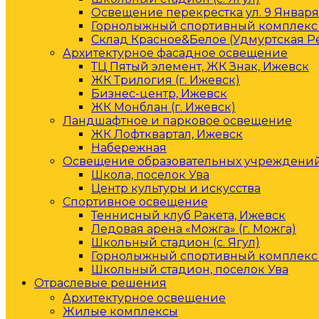
Освещение перекрестка ул. 9 Января 
Горнолыжный спортивный комплекс 
Склад Красное&Белое (Удмуртская Р
Архитектурное фасадное освещение
ТЦ Пятый элемент, ЖК Знак, Ижевск
ЖК Трилогия (г. Ижевск)
Бизнес-центр, Ижевск
ЖК Монблан (г. Ижевск)
Ландшафтное и парковое освещение
ЖК Лофтквартал, Ижевск
Набережная
Освещение образовательных учреждени
Школа, поселок Ува
Центр культуры и искусства
Спортивное освещение
Теннисный клуб Ракета, Ижевск
Ледовая арена «Можга» (г. Можга)
Школьный стадион (с. Ягул)
Горнолыжный спортивный комплекс 
Школьный стадион, поселок Ува
Отраслевые решения
Архитектурное освещение
Жилые комплексы