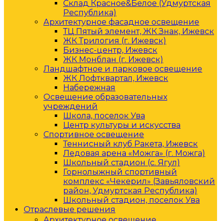
Склад Красное&Белое (Удмуртская
Республика)
Архитектурное фасадное освещение
ТЦ Пятый элемент, ЖК Знак, Ижевск
ЖК Трилогия (г. Ижевск)
Бизнес-центр, Ижевск
ЖК Монблан (г. Ижевск)
Ландшафтное и парковое освещение
ЖК Лофтквартал, Ижевск
Набережная
Освещение образовательных
учреждений
Школа, поселок Ува
Центр культуры и искусства
Спортивное освещение
Теннисный клуб Ракета, Ижевск
Ледовая арена «Можга» (г. Можга)
Школьный стадион (с. Ягул)
Горнолыжный спортивный
комплекс «Чекерил» (Завьяловский
район, Удмуртская Республика)
Школьный стадион, поселок Ува
Отраслевые решения
Архитектурное освещение