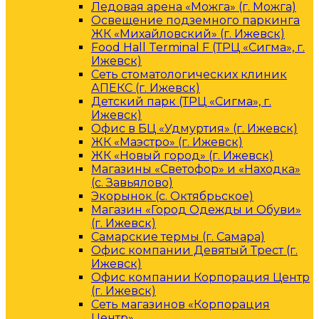
Ледовая арена «Можга» (г. Можга)
Освещение подземного паркинга
ЖК «Михайловский» (г. Ижевск)
Food Hall Terminal F (ТРЦ «Сигма», г.
Ижевск)
Сеть стоматологических клиник
АПЕКС (г. Ижевск)
Детский парк (ТРЦ «Сигма», г.
Ижевск)
Офис в БЦ «Удмуртия» (г. Ижевск)
ЖК «Маэстро» (г. Ижевск)
ЖК «Новый город» (г. Ижевск)
Магазины «Светофор» и «Находка»
(с. Завьялово)
Экорынок (с. Октябрьское)
Магазин «Город Одежды и Обуви»
(г. Ижевск)
Самарские термы (г. Самара)
Офис компании Девятый Трест (г.
Ижевск)
Офис компании Корпорация Центр
(г. Ижевск)
Сеть магазинов «Корпорация
Центр»