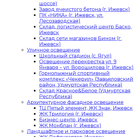
шоссе)
Завод ячеистого бетона (г. Ижевск)
ПК «НИКА» (г. Ижевск, ул.
Лесозаводская)
Склад, логистический центр Баско,
Ижевск
Склад сети магазинов Бином (г.
Ижевск)
Уличное освещение
Школьный стадион (с. Ягул)
Освещение перекрестка ул. 9
Января – ул. Ворошилова (г. Ижевск)
Горнолыжный спортивный
комплекс «Чекерил» (Завьяловский
район, Удмуртская Республика)
Склад Красное&Белое (Удмуртская
Республика)
Архитектурное фасадное освещение
ТЦ Пятый элемент, ЖК Знак, Ижевск
ЖК Трилогия (г. Ижевск)
Бизнес-центр, Ижевск
ЖК Монблан (г. Ижевск)
Ландшафтное и парковое освещение