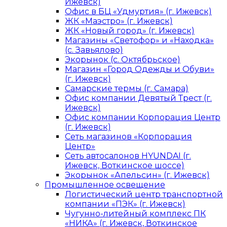
Ижевск)
Офис в БЦ «Удмуртия» (г. Ижевск)
ЖК «Маэстро» (г. Ижевск)
ЖК «Новый город» (г. Ижевск)
Магазины «Светофор» и «Находка»
(с. Завьялово)
Экорынок (с. Октябрьское)
Магазин «Город Одежды и Обуви»
(г. Ижевск)
Самарские термы (г. Самара)
Офис компании Девятый Трест (г.
Ижевск)
Офис компании Корпорация Центр
(г. Ижевск)
Сеть магазинов «Корпорация
Центр»
Сеть автосалонов HYUNDAI (г.
Ижевск, Воткинское шоссе)
Экорынок «Апельсин» (г. Ижевск)
Промышленное освещение
Логистический центр транспортной
компании «ПЭК» (г. Ижевск)
Чугунно-литейный комплекс ПК
«НИКА» (г. Ижевск, Воткинское