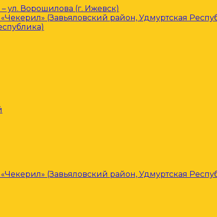
– ул. Ворошилова (г. Ижевск)
«Чекерил» (Завьяловский район, Удмуртская Респу
еспублика)
й
«Чекерил» (Завьяловский район, Удмуртская Респу