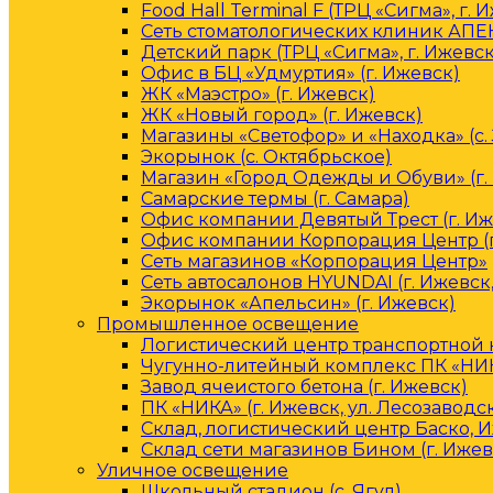
Food Hall Terminal F (ТРЦ «Сигма», г. 
Сеть стоматологических клиник АПЕК
Детский парк (ТРЦ «Сигма», г. Ижевск
Офис в БЦ «Удмуртия» (г. Ижевск)
ЖК «Маэстро» (г. Ижевск)
ЖК «Новый город» (г. Ижевск)
Магазины «Светофор» и «Находка» (с.
Экорынок (с. Октябрьское)
Магазин «Город Одежды и Обуви» (г.
Самарские термы (г. Самара)
Офис компании Девятый Трест (г. Иж
Офис компании Корпорация Центр (г
Сеть магазинов «Корпорация Центр»
Сеть автосалонов HYUNDAI (г. Ижевск
Экорынок «Апельсин» (г. Ижевск)
Промышленное освещение
Логистический центр транспортной к
Чугунно-литейный комплекс ПК «НИКА
Завод ячеистого бетона (г. Ижевск)
ПК «НИКА» (г. Ижевск, ул. Лесозаводс
Склад, логистический центр Баско, 
Склад сети магазинов Бином (г. Ижев
Уличное освещение
Школьный стадион (с. Ягул)