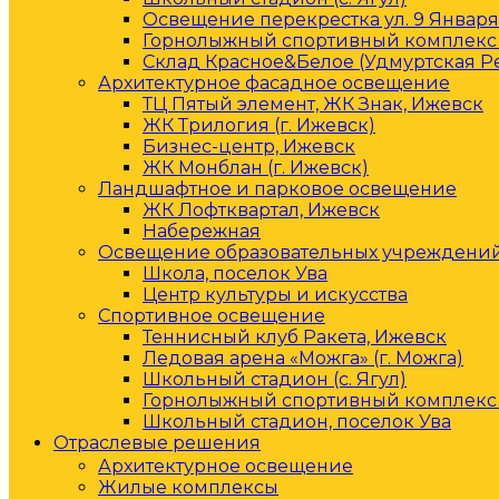
Освещение перекрестка ул. 9 Января 
Горнолыжный спортивный комплекс 
Склад Красное&Белое (Удмуртская Р
Архитектурное фасадное освещение
ТЦ Пятый элемент, ЖК Знак, Ижевск
ЖК Трилогия (г. Ижевск)
Бизнес-центр, Ижевск
ЖК Монблан (г. Ижевск)
Ландшафтное и парковое освещение
ЖК Лофтквартал, Ижевск
Набережная
Освещение образовательных учреждени
Школа, поселок Ува
Центр культуры и искусства
Спортивное освещение
Теннисный клуб Ракета, Ижевск
Ледовая арена «Можга» (г. Можга)
Школьный стадион (с. Ягул)
Горнолыжный спортивный комплекс 
Школьный стадион, поселок Ува
Отраслевые решения
Архитектурное освещение
Жилые комплексы