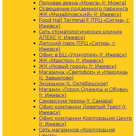
Ледовая арена «Можга» (г. Можга)
Освещение подземного паркинга
ЖК «Михайловский» (г. Ижевск)
Food Hall Terminal F (ТРЦ «Сигма», г.
Ижевск)
Сеть стоматологических клиник
АПЕКС (г. Ижевск)
Детский парк (ТРЦ «Сигма», г.
Ижевск)
Офис в БЦ «Удмуртия» (г. Ижевск)
ЖК «Маэстро» (г. Ижевск)
ЖК «Новый город» (г. Ижевск)
Магазины «Светофор» и «Находка»
(с. Завьялово)
Экорынок (с. Октябрьское)
Магазин «Город Одежды и Обуви»
(г. Ижевск)
Самарские термы (г. Самара)
Офис компании Девятый Трест (г.
Ижевск)
Офис компании Корпорация Центр
(г. Ижевск)
Сеть магазинов «Корпорация
Центр»