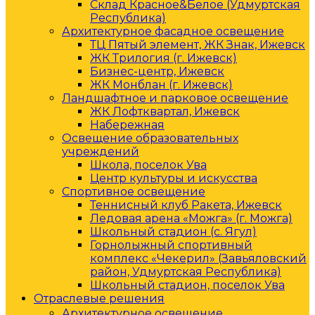
Склад Красное&Белое (Удмуртская
Республика)
Архитектурное фасадное освещение
ТЦ Пятый элемент, ЖК Знак, Ижевск
ЖК Трилогия (г. Ижевск)
Бизнес-центр, Ижевск
ЖК Монблан (г. Ижевск)
Ландшафтное и парковое освещение
ЖК Лофтквартал, Ижевск
Набережная
Освещение образовательных
учреждений
Школа, поселок Ува
Центр культуры и искусства
Спортивное освещение
Теннисный клуб Ракета, Ижевск
Ледовая арена «Можга» (г. Можга)
Школьный стадион (с. Ягул)
Горнолыжный спортивный
комплекс «Чекерил» (Завьяловский
район, Удмуртская Республика)
Школьный стадион, поселок Ува
Отраслевые решения
Архитектурное освещение