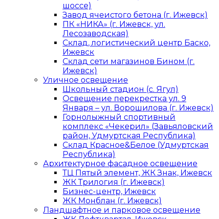
шоссе)
Завод ячеистого бетона (г. Ижевск)
ПК «НИКА» (г. Ижевск, ул.
Лесозаводская)
Склад, логистический центр Баско,
Ижевск
Склад сети магазинов Бином (г.
Ижевск)
Уличное освещение
Школьный стадион (с. Ягул)
Освещение перекрестка ул. 9
Января – ул. Ворошилова (г. Ижевск)
Горнолыжный спортивный
комплекс «Чекерил» (Завьяловский
район, Удмуртская Республика)
Склад Красное&Белое (Удмуртская
Республика)
Архитектурное фасадное освещение
ТЦ Пятый элемент, ЖК Знак, Ижевск
ЖК Трилогия (г. Ижевск)
Бизнес-центр, Ижевск
ЖК Монблан (г. Ижевск)
Ландшафтное и парковое освещение