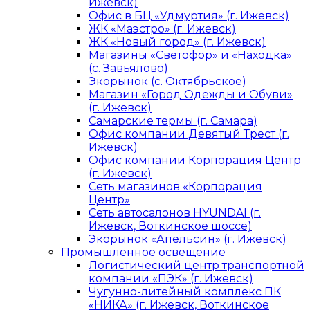
Ижевск)
Офис в БЦ «Удмуртия» (г. Ижевск)
ЖК «Маэстро» (г. Ижевск)
ЖК «Новый город» (г. Ижевск)
Магазины «Светофор» и «Находка»
(с. Завьялово)
Экорынок (с. Октябрьское)
Магазин «Город Одежды и Обуви»
(г. Ижевск)
Самарские термы (г. Самара)
Офис компании Девятый Трест (г.
Ижевск)
Офис компании Корпорация Центр
(г. Ижевск)
Сеть магазинов «Корпорация
Центр»
Сеть автосалонов HYUNDAI (г.
Ижевск, Воткинское шоссе)
Экорынок «Апельсин» (г. Ижевск)
Промышленное освещение
Логистический центр транспортной
компании «ПЭК» (г. Ижевск)
Чугунно-литейный комплекс ПК
«НИКА» (г. Ижевск, Воткинское