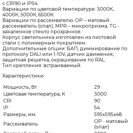
с CRI90 и IP54.
Вариации по цветовой температуре: 3000К,
4000К, 5000К, 6500К.
Вариации по рассеивателю: OP – матовый
рассеиватель (опал), МPR – микропризма, TG -
закаленное стекло прозрачное.
Корпус светильника изготовлен из листовой
стали с полимерным покрытием.
Дополнительные опции: БАП, диммирование по
протоколу DALI или 1-10V, датчик движения,
защитная решетка, окрашивание по RAL.
Тип крепления: встраиваемый.
Характеристики:
Мощность, Вт
29
Цветовая температура, К
3000
CRI
90
IP
54
Размеры, мм
595x595x48
OP - матовый
Рассеиватель
(опал)