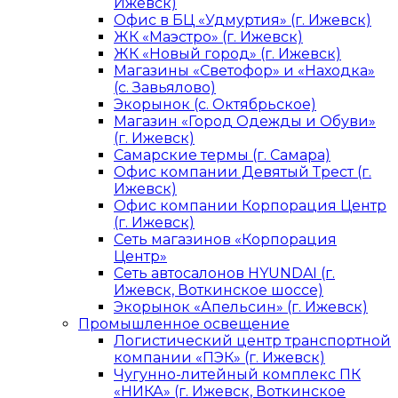
Ижевск)
Офис в БЦ «Удмуртия» (г. Ижевск)
ЖК «Маэстро» (г. Ижевск)
ЖК «Новый город» (г. Ижевск)
Магазины «Светофор» и «Находка»
(с. Завьялово)
Экорынок (с. Октябрьское)
Магазин «Город Одежды и Обуви»
(г. Ижевск)
Самарские термы (г. Самара)
Офис компании Девятый Трест (г.
Ижевск)
Офис компании Корпорация Центр
(г. Ижевск)
Сеть магазинов «Корпорация
Центр»
Сеть автосалонов HYUNDAI (г.
Ижевск, Воткинское шоссе)
Экорынок «Апельсин» (г. Ижевск)
Промышленное освещение
Логистический центр транспортной
компании «ПЭК» (г. Ижевск)
Чугунно-литейный комплекс ПК
«НИКА» (г. Ижевск, Воткинское