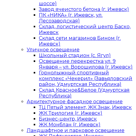
шоссе)
Завод ячеистого бетона (г. Ижевск)
ПК «НИКА» (г. Ижевск, ул.
Лесозаводская)
Склад, логистический центр Баско,
Ижевск
Склад сети магазинов Бином (г.
Ижевск)
Уличное освещение
Школьный стадион (с. Ягул)
Освещение перекрестка ул. 9
Января – ул. Ворошилова (г. Ижевск)
Горнолыжный спортивный
комплекс «Чекерил» (Завьяловский
район, Удмуртская Республика)
Склад Красное&Белое (Удмуртская
Республика)
Архитектурное фасадное освещение
ТЦ Пятый элемент, ЖК Знак, Ижевск
ЖК Трилогия (г. Ижевск)
Бизнес-центр, Ижевск
ЖК Монблан (г. Ижевск)
Ландшафтное и парковое освещение