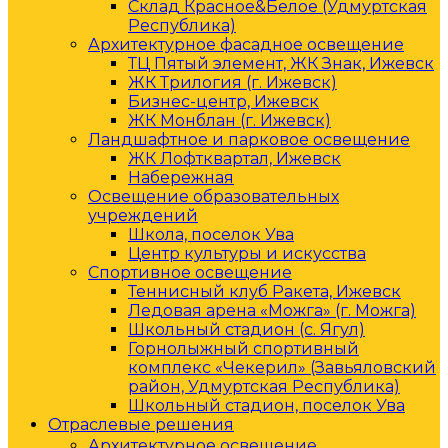
Склад Красное&Белое (Удмуртская
Республика)
Архитектурное фасадное освещение
ТЦ Пятый элемент, ЖК Знак, Ижевск
ЖК Трилогия (г. Ижевск)
Бизнес-центр, Ижевск
ЖК Монблан (г. Ижевск)
Ландшафтное и парковое освещение
ЖК Лофтквартал, Ижевск
Набережная
Освещение образовательных
учреждений
Школа, поселок Ува
Центр культуры и искусства
Спортивное освещение
Теннисный клуб Ракета, Ижевск
Ледовая арена «Можга» (г. Можга)
Школьный стадион (с. Ягул)
Горнолыжный спортивный
комплекс «Чекерил» (Завьяловский
район, Удмуртская Республика)
Школьный стадион, поселок Ува
Отраслевые решения
Архитектурное освещение