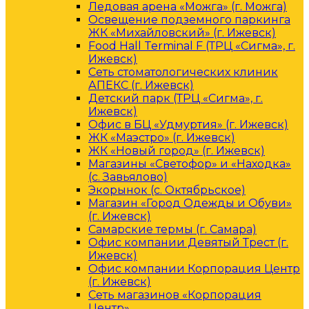
Ледовая арена «Можга» (г. Можга)
Освещение подземного паркинга
ЖК «Михайловский» (г. Ижевск)
Food Hall Terminal F (ТРЦ «Сигма», г.
Ижевск)
Сеть стоматологических клиник
АПЕКС (г. Ижевск)
Детский парк (ТРЦ «Сигма», г.
Ижевск)
Офис в БЦ «Удмуртия» (г. Ижевск)
ЖК «Маэстро» (г. Ижевск)
ЖК «Новый город» (г. Ижевск)
Магазины «Светофор» и «Находка»
(с. Завьялово)
Экорынок (с. Октябрьское)
Магазин «Город Одежды и Обуви»
(г. Ижевск)
Самарские термы (г. Самара)
Офис компании Девятый Трест (г.
Ижевск)
Офис компании Корпорация Центр
(г. Ижевск)
Сеть магазинов «Корпорация
Центр»