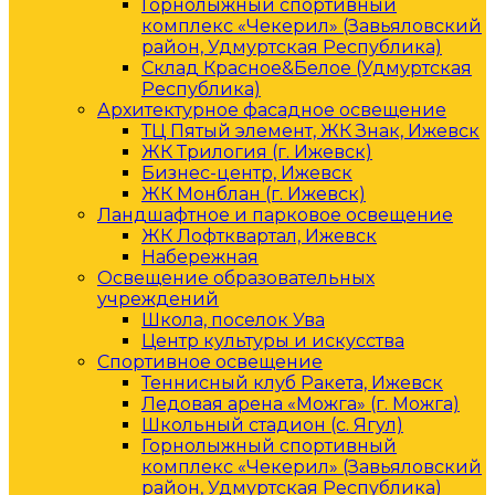
Горнолыжный спортивный
комплекс «Чекерил» (Завьяловский
район, Удмуртская Республика)
Склад Красное&Белое (Удмуртская
Республика)
Архитектурное фасадное освещение
ТЦ Пятый элемент, ЖК Знак, Ижевск
ЖК Трилогия (г. Ижевск)
Бизнес-центр, Ижевск
ЖК Монблан (г. Ижевск)
Ландшафтное и парковое освещение
ЖК Лофтквартал, Ижевск
Набережная
Освещение образовательных
учреждений
Школа, поселок Ува
Центр культуры и искусства
Спортивное освещение
Теннисный клуб Ракета, Ижевск
Ледовая арена «Можга» (г. Можга)
Школьный стадион (с. Ягул)
Горнолыжный спортивный
комплекс «Чекерил» (Завьяловский
район, Удмуртская Республика)