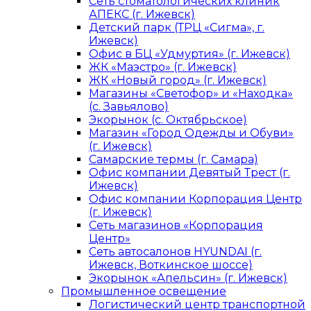
Сеть стоматологических клиник
АПЕКС (г. Ижевск)
Детский парк (ТРЦ «Сигма», г.
Ижевск)
Офис в БЦ «Удмуртия» (г. Ижевск)
ЖК «Маэстро» (г. Ижевск)
ЖК «Новый город» (г. Ижевск)
Магазины «Светофор» и «Находка»
(с. Завьялово)
Экорынок (с. Октябрьское)
Магазин «Город Одежды и Обуви»
(г. Ижевск)
Самарские термы (г. Самара)
Офис компании Девятый Трест (г.
Ижевск)
Офис компании Корпорация Центр
(г. Ижевск)
Сеть магазинов «Корпорация
Центр»
Сеть автосалонов HYUNDAI (г.
Ижевск, Воткинское шоссе)
Экорынок «Апельсин» (г. Ижевск)
Промышленное освещение
Логистический центр транспортной