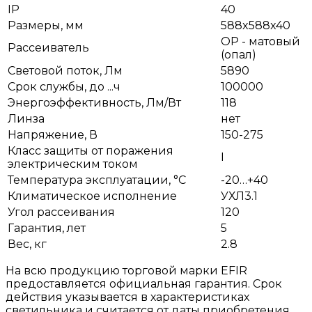
IP
40
Размеры, мм
588x588x40
OP - матовый
Рассеиватель
(опал)
Световой поток, Лм
5890
Срок службы, до ...ч
100000
Энергоэффективность, Лм/Вт
118
Линза
нет
Напряжение, В
150-275
Класс защиты от поражения
I
электрическим током
Температура эксплуатации, °С
-20…+40
Климатическое исполнение
УХЛ3.1
Угол рассеивания
120
Гарантия, лет
5
Вес, кг
2.8
На всю продукцию торговой марки EFIR
предоставляется официальная гарантия. Срок
действия указывается в характеристиках
светильника и считается от даты приобретения.