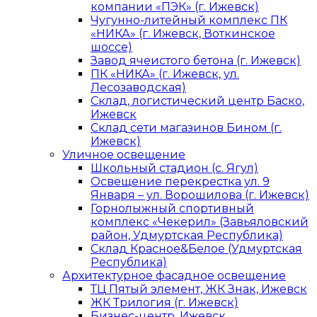
компании «ПЭК» (г. Ижевск)
Чугунно-литейный комплекс ПК
«НИКА» (г. Ижевск, Воткинское
шоссе)
Завод ячеистого бетона (г. Ижевск)
ПК «НИКА» (г. Ижевск, ул.
Лесозаводская)
Склад, логистический центр Баско,
Ижевск
Склад сети магазинов Бином (г.
Ижевск)
Уличное освещение
Школьный стадион (с. Ягул)
Освещение перекрестка ул. 9
Января – ул. Ворошилова (г. Ижевск)
Горнолыжный спортивный
комплекс «Чекерил» (Завьяловский
район, Удмуртская Республика)
Склад Красное&Белое (Удмуртская
Республика)
Архитектурное фасадное освещение
ТЦ Пятый элемент, ЖК Знак, Ижевск
ЖК Трилогия (г. Ижевск)
Бизнес-центр, Ижевск